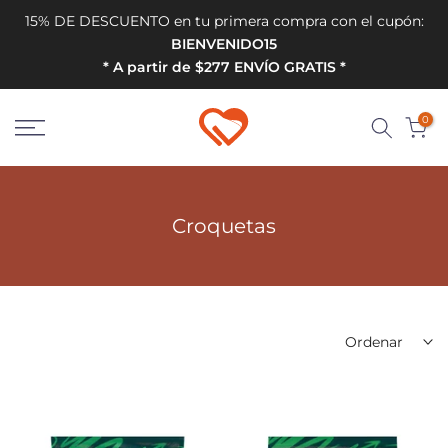
Ir
15% DE DESCUENTO en tu primera compra con el cupón:
al
BIENVENIDO15
contenido
* A partir de $277 ENVÍO GRATIS *
0
Croquetas
Ordenar