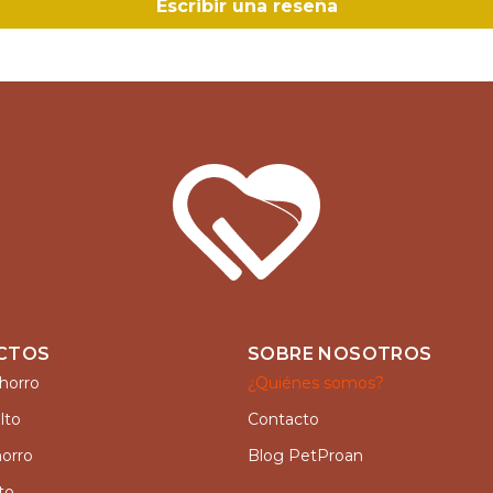
Escribir una reseña
CTOS
SOBRE NOSOTROS
horro
¿Quiénes somos?
lto
Contacto
orro
Blog PetProan
to