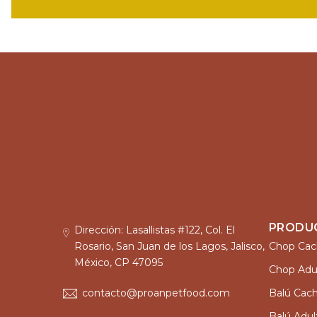
PRODU
Dirección: Lasallistas #122, Col. El
Rosario, San Juan de los Lagos, Jalisco,
Chop Cac
México, CP 47095
Chop Adu
contacto@proanpetfood.com
Balú Cach
Balú Adul