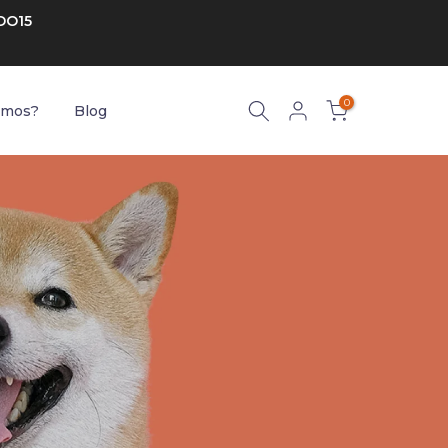
DO15
0
emos?
Blog