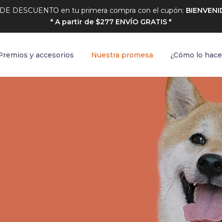
 DE DESCUENTO en tu primera compra con el cupón:
BIENVENI
* A partir de $277 ENVÍO GRATIS *
Premios y accesorios
Nuestra promesa
¿Cómo lo hac